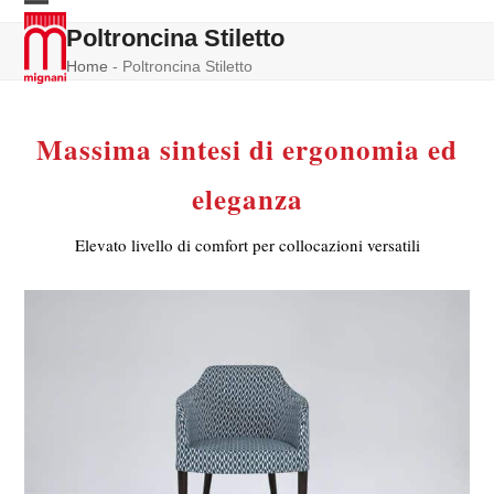
Skip
Open
Close
Poltroncina Stiletto
to
mobile
mobile
content
Home
-
Poltroncina Stiletto
menu
menu
Massima sintesi di ergonomia ed
eleganza
Elevato livello di comfort per collocazioni versatili