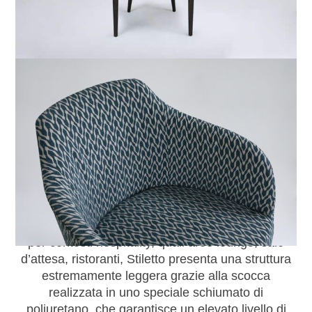
La poltroncina imbottita Stiletto, con le sue linee
invitanti e sobrie, ha una naturale predisposizione
per un utilizzo in ambito dining: i braccioli e lo
sviluppo complessivo in altezza, infatti,
consentono un posizionamento agevole attorno a
qualsiasi tavolo da pranzo o a una scrivania.
Progettata sia per un utilizzo in ambito living, sia
per contesti hospitality, quali aree lounge, sale
d’attesa, ristoranti, Stiletto presenta una struttura
estremamente leggera grazie alla scocca
realizzata in uno speciale schiumato di
poliuretano, che garantisce un elevato livello di