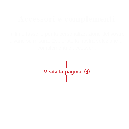
Accessori e complementi
l’ultimo tassello per la personalizzazione del vostro
divano su misura. Esplorate la nostra selezione di
complementi e accessori.
Visita la pagina