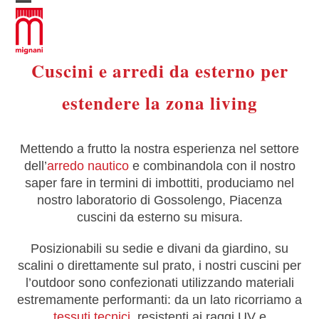
Skip
Open
Close
to
mobile
mobile
content
menu
menu
Cuscini e arredi da esterno per
estendere la zona living
Mettendo a frutto la nostra esperienza nel settore
dell’
arredo nautico
e combinandola con il nostro
saper fare in termini di imbottiti, produciamo nel
nostro laboratorio di Gossolengo, Piacenza
cuscini da esterno su misura.
Posizionabili su sedie e divani da giardino, su
scalini o direttamente sul prato, i nostri cuscini per
l’outdoor sono confezionati utilizzando materiali
estremamente performanti: da un lato ricorriamo a
tessuti tecnici
, resistenti ai raggi UV e