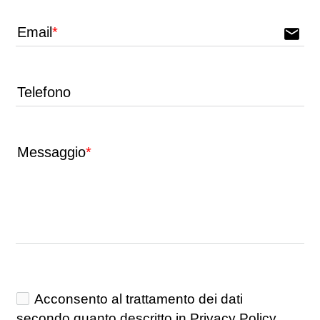
Email
email
Telefono
Messaggio
Acconsento al trattamento dei dati
secondo quanto descritto in Privacy Policy.