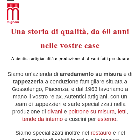
Skip
Open
Close
to
mobile
mobile
content
menu
menu
Una storia di qualità, da 60 anni
nelle vostre case
Autentica artigianalità e produzione di divani fatti per durare
Siamo un’azienda di
arredamento su misura
e di
tappezzeria
a conduzione famigliare situata a
Gossolengo, Piacenza, e dal 1963 lavoriamo a
mano il vostro relax. Autentici artigiani, con un
team di tappezzieri e sarte specializzati nella
produzione di
divani
e
poltrone su misura
,
letti
,
tende da interno
e cuscini per
esterno
.
Siamo specializzati inoltre nel
restauro
e nel