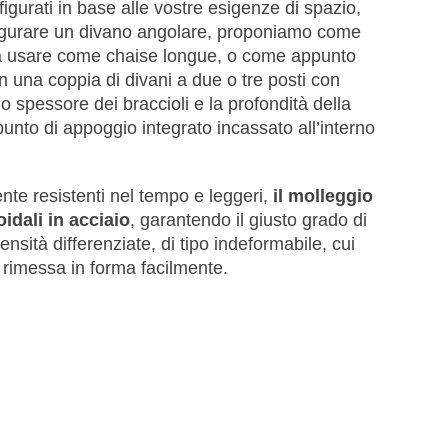
gurati in base alle vostre esigenze di spazio,
onfigurare un divano angolare, proponiamo come
 da usare come chaise longue, o come appunto
on una coppia di divani a due o tre posti con
o spessore dei braccioli e la profondità della
unto di appoggio integrato incassato all’interno
ente resistenti nel tempo e leggeri,
il molleggio
idali in acciaio
, garantendo il giusto grado di
nsità differenziate, di tipo indeformabile, cui
rimessa in forma facilmente.
fetta collocazione nei