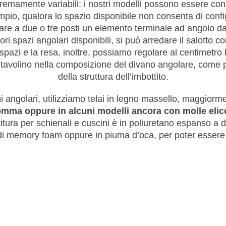
remamente variabili: i nostri modelli possono essere confi
sempio, qualora lo spazio disponibile non consenta di c
neare a due o tre posti un elemento terminale ad angolo
ri spazi angolari disponibili, si può arredare il salotto c
pazi e la resa, inoltre, possiamo regolare al centimetro l
o tavolino nella composizione del divano angolare, come p
della struttura dell’imbottito.
ni angolari, utilizziamo telai in legno massello, maggiorm
omma oppure in alcuni modelli ancora con molle elico
titura per schienali e cuscini è in poliuretano espanso a de
di memory foam oppure in piuma d’oca, per poter essere 
su misura, per una per