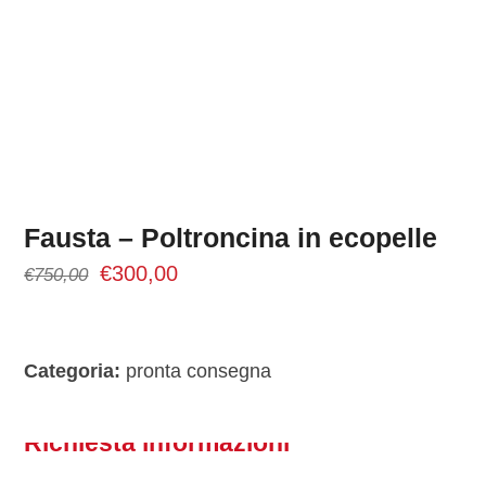
Fausta – Poltroncina in ecopelle
Il
Il
€
300,00
€
750,00
prezzo
prezzo
originale
attuale
era:
è:
Categoria:
pronta consegna
€750,00.
€300,00.
Richiesta informazioni