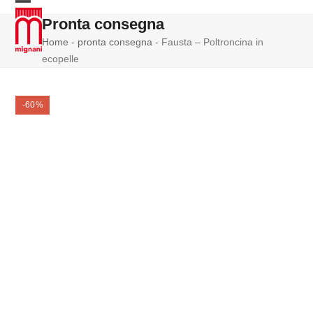
Skip
Open
Close
Pronta consegna
to
mobile
mobile
content
Home
-
pronta consegna
-
Fausta – Poltroncina in
menu
menu
ecopelle
-60%