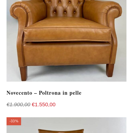
Novecento – Poltrona in pelle
Il
Il
€
1.900,00
€
1.550,00
prezzo
prezzo
originale
attuale
-33%
era:
è: