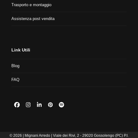
Trasporto e montaggio
Assistenza post vendita
Link Utili
Blog
FAQ
Facebook
Instagram
LinkedIn
Pinterest
Spotify
© 2026 | Mignani Arredo | Viale dei Rivi, 2 - 29020 Gossolengo (PC) P.I.