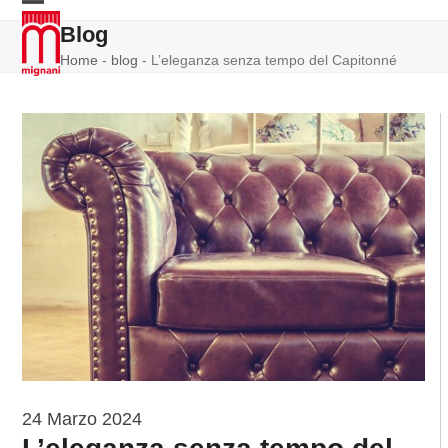
Skip
Open
Close
Blog
to
mobile
mobile
content
Home
-
blog
-
L’eleganza senza tempo del Capitonné
menu
menu
24 Marzo 2024