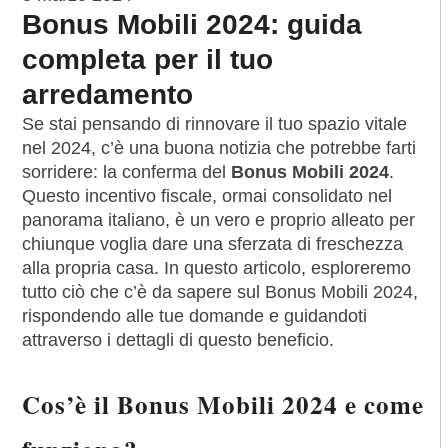
Bonus Mobili 2024: guida
completa per il tuo
arredamento
Se stai pensando di rinnovare il tuo spazio vitale
nel 2024, c’è una buona notizia che potrebbe farti
sorridere: la conferma del
Bonus Mobili 2024
.
Questo incentivo fiscale, ormai consolidato nel
panorama italiano, è un vero e proprio alleato per
chiunque voglia dare una sferzata di freschezza
alla propria casa. In questo articolo, esploreremo
tutto ciò che c’è da sapere sul Bonus Mobili 2024,
rispondendo alle tue domande e guidandoti
attraverso i dettagli di questo beneficio.
Cos’è il Bonus Mobili 2024 e come