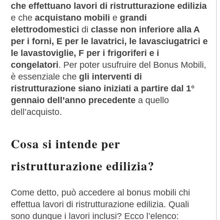
che effettuano lavori di ristrutturazione edilizia
e che
acquistano mobili
e
grandi
elettrodomestici
di
classe non inferiore alla A
per i forni, E per le lavatrici, le lavasciugatrici e
le lavastoviglie, F per i frigoriferi e i
congelatori
. Per poter usufruire del Bonus Mobili,
è essenziale che
gli interventi di
ristrutturazione siano iniziati a partire dal 1°
gennaio dell’anno precedente
a quello
dell’acquisto.
Cosa si intende per
ristrutturazione edilizia?
Come detto, può accedere al bonus mobili chi
effettua lavori di ristrutturazione edilizia. Quali
sono dunque i lavori inclusi? Ecco l’elenco: